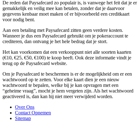
De reden dat Paysafecard zo populair is, is vanwege het feit dat je er
gemakkelijk en veilig mee kan betalen, zonder dat je daarvoor
gegevens kenbaar moet maken of er bijvoorbeeld een creditkaart
voor nodig bent.
Aan een betaling met Paysafecard zitten geen verdere kosten.
Wanneer je dus een Paysafecard gebruikt om je pokeraccount te
crediteren, dan ontvang je het hele bedrag dat je stort.
Het kan voorkomen dat een verkooppunt niet alle soorten kaarten
(€10, €25, €50, €100) te koop heeft. Ook deze informatie vindt je
terug op de Paysafecard website.
Om je Paysafecard te beschermen is er de mogelijkheid om er een
wachtwoord op te zetten. Voor elke kaart dien je een nieuw
wachtwoord te bepalen, welke bij je kan opvragen met een
“geheime vraag”, mocht je hem vergeten zijn. Als het wachtwoord
geactiveerd is, dan kan hij niet meer verwijderd worden.
Over Ons
Contact Opnemen
Sitemap