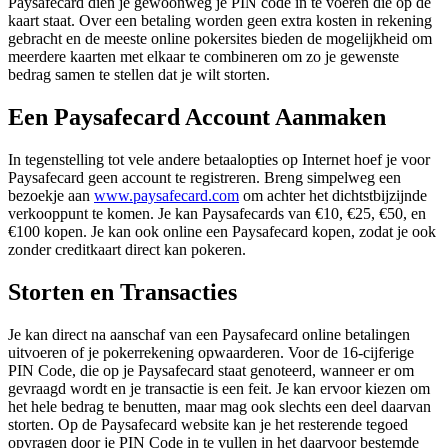
Paysafecard dien je gewoonweg je PIN code in te voeren die op de
kaart staat. Over een betaling worden geen extra kosten in rekening
gebracht en de meeste online pokersites bieden de mogelijkheid om
meerdere kaarten met elkaar te combineren om zo je gewenste
bedrag samen te stellen dat je wilt storten.
Een Paysafecard Account Aanmaken
In tegenstelling tot vele andere betaalopties op Internet hoef je voor
Paysafecard geen account te registreren. Breng simpelweg een
bezoekje aan
www.paysafecard.com
om achter het dichtstbijzijnde
verkooppunt te komen. Je kan Paysafecards van €10, €25, €50, en
€100 kopen. Je kan ook online een Paysafecard kopen, zodat je ook
zonder creditkaart direct kan pokeren.
Storten en Transacties
Je kan direct na aanschaf van een Paysafecard online betalingen
uitvoeren of je pokerrekening opwaarderen. Voor de 16-cijferige
PIN Code, die op je Paysafecard staat genoteerd, wanneer er om
gevraagd wordt en je transactie is een feit. Je kan ervoor kiezen om
het hele bedrag te benutten, maar mag ook slechts een deel daarvan
storten. Op de Paysafecard website kan je het resterende tegoed
opvragen door je PIN Code in te vullen in het daarvoor bestemde