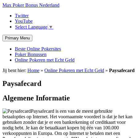
Skip
Max Poker Bonus Nederland
to
Twitter
content
YouTube
Select Language
▼
Primary Menu
Beste Online Pokersites
Poker Bonussen
Online Pokeren met Echt Geld
Jij bent hier:
Home
»
Online Pokeren met Echt Geld
»
Paysafecard
Paysafecard
Algemene Informatie
Paysafecard is een van de meest gebruikte
betaalopties op Internet. Het voornaamste voordeel is dat je het kan
gebruiken zonder dat je er een bankrekening of creditkaart voor
nodig hebt. Je kan de betaalkaart kopen bij één van 100.000
verkooppunten in Europa. Om op Internet te betalen met een