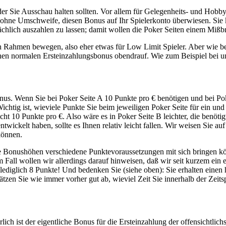
r Sie Ausschau halten sollten. Vor allem für Gelegenheits- und Hobbys
ohne Umschweife, diesen Bonus auf Ihr Spielerkonto überwiesen. Sie k
ächlich auszahlen zu lassen; damit wollen die Poker Seiten einem Miß
n Rahmen bewegen, also eher etwas für Low Limit Spieler. Aber wie be
inen normalen Ersteinzahlungsbonus obendrauf. Wie zum Beispiel bei u
nus. Wenn Sie bei Poker Seite A 10 Punkte pro € benötigen und bei Poke
. Wichtig ist, wieviele Punkte Sie beim jeweiligen Poker Seite für ein u
eicht 10 Punkte pro €. Also wäre es in Poker Seite B leichter, die benöt
wickelt haben, sollte es Ihnen relativ leicht fallen. Wir weisen Sie a
können.
 Bonushöhen verschiedene Punktevoraussetzungen mit sich bringen kön
sem Fall wollen wir allerdings darauf hinweisen, daß wir seit kurzem 
ediglich 8 Punkte! Und bedenken Sie (siehe oben): Sie erhalten einen
ätzen Sie wie immer vorher gut ab, wieviel Zeit Sie innerhalb der Zeitsp
türlich ist der eigentliche Bonus für die Ersteinzahlung der offensichtli