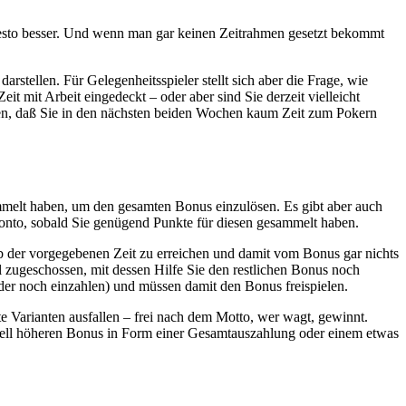
 desto besser. Und wenn man gar keinen Zeitrahmen gesetzt bekommt
rstellen. Für Gelegenheitsspieler stellt sich aber die Frage, wie
it mit Arbeit eingedeckt – oder aber sind Sie derzeit vielleicht
ken, daß Sie in den nächsten beiden Wochen kaum Zeit zum Pokern
melt haben, um den gesamten Bonus einzulösen. Es gibt aber auch
konto, sobald Sie genügend Punkte für diesen gesammelt haben.
lb der vorgegebenen Zeit zu erreichen und damit vom Bonus gar nichts
 zugeschossen, mit dessen Hilfe Sie den restlichen Bonus noch
oder noch einzahlen) und müssen damit den Bonus freispielen.
Varianten ausfallen – frei nach dem Motto, wer wagt, gewinnt.
tiell höheren Bonus in Form einer Gesamtauszahlung oder einem etwas