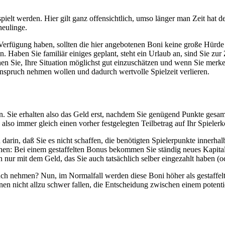
pielt werden. Hier gilt ganz offensichtlich, umso länger man Zeit hat
neulinge.
Verfügung haben, sollten die hier angebotenen Boni keine große Hürde da
 Haben Sie familiär einiges geplant, steht ein Urlaub an, sind Sie zur Ze
hen Sie, Ihre Situation möglichst gut einzuschätzen und wenn Sie mer
nspruch nehmen wollen und dadurch wertvolle Spielzeit verlieren.
 Sie erhalten also das Geld erst, nachdem Sie genügend Punkte gesam
lso immer gleich einen vorher festgelegten Teilbetrag auf Ihr Spieler
rin, daß Sie es nicht schaffen, die benötigten Spielerpunkte innerha
hen: Bei einem gestaffelten Bonus bekommen Sie ständig neues Kapital
n nur mit dem Geld, das Sie auch tatsächlich selber eingezahlt haben (
 nehmen? Nun, im Normalfall werden diese Boni höher als gestaffelte 
hnen nicht allzu schwer fallen, die Entscheidung zwischen einem poten