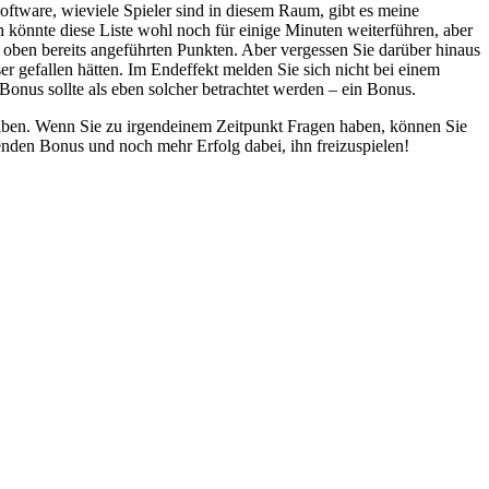
Software, wieviele Spieler sind in diesem Raum, gibt es meine
h könnte diese Liste wohl noch für einige Minuten weiterführen, aber
en oben bereits angeführten Punkten. Aber vergessen Sie darüber hinaus
er gefallen hätten. Im Endeffekt melden Sie sich nicht bei einem
onus sollte als eben solcher betrachtet werden – ein Bonus.
haben. Wenn Sie zu irgendeinem Zeitpunkt Fragen haben, können Sie
enden Bonus und noch mehr Erfolg dabei, ihn freizuspielen!