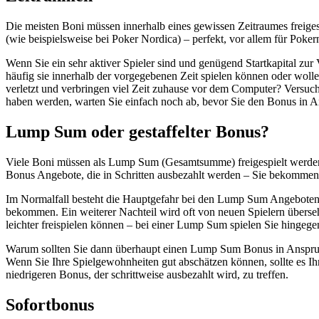
Die meisten Boni müssen innerhalb eines gewissen Zeitraumes freiges
(wie beispielsweise bei Poker Nordica) – perfekt, vor allem für Poker
Wenn Sie ein sehr aktiver Spieler sind und genügend Startkapital zur 
häufig sie innerhalb der vorgegebenen Zeit spielen können oder wollen.
verletzt und verbringen viel Zeit zuhause vor dem Computer? Versuc
haben werden, warten Sie einfach noch ab, bevor Sie den Bonus in A
Lump Sum oder gestaffelter Bonus?
Viele Boni müssen als Lump Sum (Gesamtsumme) freigespielt werden.
Bonus Angebote, die in Schritten ausbezahlt werden – Sie bekommen a
Im Normalfall besteht die Hauptgefahr bei den Lump Sum Angeboten da
bekommen. Ein weiterer Nachteil wird oft von neuen Spielern überse
leichter freispielen können – bei einer Lump Sum spielen Sie hingege
Warum sollten Sie dann überhaupt einen Lump Sum Bonus in Anspruch
Wenn Sie Ihre Spielgewohnheiten gut abschätzen können, sollte es I
niedrigeren Bonus, der schrittweise ausbezahlt wird, zu treffen.
Sofortbonus