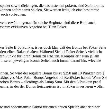
pieler sowie diejenigen, die das erste mal pokern, sind Sofortbonus
önnen sofort damit spielen, Sie werden lediglich eine bestimmte
brauch vorbeugen.
reits erwähnt, genau für solche Beginner sind diese Boni auch
nserem exklusiven Angebot bei Titan Poker.
r Seite B 50 Punkte, ist es doch klar, daß der Bonus bei Poker Seite
nd denselben Rake erhalten. Während Sie bei Poker Seite A vielleicht
igten Punkte für Ihren Bonus zu erhalten. Kompliziert? Nun ja, am
uf unseren jeweiligen Bonus Seiten auch immer darauf hin, wieviele
nen. So wird der reguläre Bonus bis zu $250 mit 10 Punkten pro $
ein exklusives Max Poker Bonus Angebot bei BestPoker haben: Wenn Sie
 hohen Bonus – allerdings als Lump Sum. Mit den 8 Punkten pro $
anne, in der der Bonus freizuspielen ist, in Poker investieren wollen.
chste und bedeutsamste Faktor für einen neuen Spieler, aber darüber