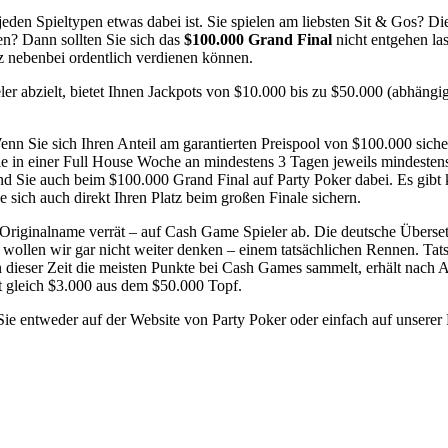
 jeden Spieltypen etwas dabei ist. Sie spielen am liebsten Sit & Gos? Di
ren? Dann sollten Sie sich das
$100.000 Grand Final
nicht entgehen la
 nebenbei ordentlich verdienen können.
ler abzielt, bietet Ihnen Jackpots von $10.000 bis zu $50.000 (abhängi
Wenn Sie sich Ihren Anteil am garantierten Preispool von $100.000 sic
ie in einer Full House Woche an mindestens 3 Tagen jeweils mindestens
ind Sie auch beim $100.000 Grand Final auf Party Poker dabei. Es gib
 sich auch direkt Ihren Platz beim großen Finale sichern.
 Originalname verrät – auf Cash Game Spieler ab. Die deutsche Übersetz
da wollen wir gar nicht weiter denken – einem tatsächlichen Rennen. T
dieser Zeit die meisten Punkte bei Cash Games sammelt, erhält nach A
lt gleich $3.000 aus dem $50.000 Topf.
e entweder auf der Website von Party Poker oder einfach auf unserer 