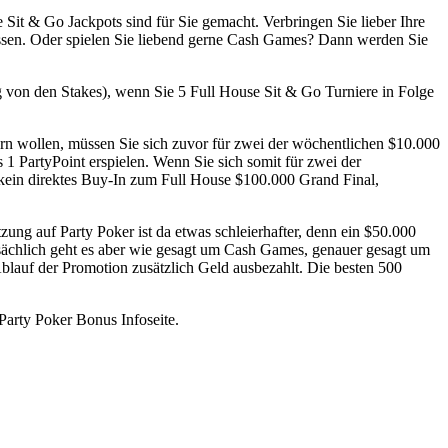
e Sit & Go Jackpots sind für Sie gemacht. Verbringen Sie lieber Ihre
ssen. Oder spielen Sie liebend gerne Cash Games? Dann werden Sie
g von den Stakes), wenn Sie 5 Full House Sit & Go Turniere in Folge
hern wollen, müssen Sie sich zuvor für zwei der wöchentlichen $10.000
 1 PartyPoint erspielen. Wenn Sie sich somit für zwei der
t kein direktes Buy-In zum Full House $100.000 Grand Final,
ung auf Party Poker ist da etwas schleierhafter, denn ein $50.000
atsächlich geht es aber wie gesagt um Cash Games, genauer gesagt um
blauf der Promotion zusätzlich Geld ausbezahlt. Die besten 500
Party Poker Bonus Infoseite.