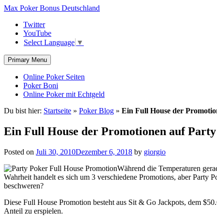
Skip
Max Poker Bonus Deutschland
to
Twitter
content
YouTube
Select Language
▼
Primary Menu
Online Poker Seiten
Poker Boni
Online Poker mit Echtgeld
Du bist hier:
Startseite
»
Poker Blog
»
Ein Full House der Promotio
Ein Full House der Promotionen auf Party
Posted on
Juli 30, 2010
Dezember 6, 2018
by
giorgio
Während die Temperaturen gerade
Wahrheit handelt es sich um 3 verschiedene Promotions, aber Party Pok
beschweren?
Diese Full House Promotion besteht aus Sit & Go Jackpots, dem $50
Anteil zu erspielen.