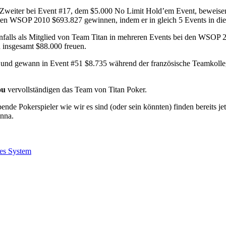
eiter bei Event #17, dem $5.000 No Limit Hold’em Event, beweisen und
den WSOP 2010 $693.827 gewinnen, indem er in gleich 5 Events in die
falls als Mitglied von Team Titan in mehreren Events bei den WSOP 20
 insgesamt $88.000 freuen.
n und gewann in Event #51 $8.735 während der französische Teamkoll
ou
vervollständigen das Team von Titan Poker.
ende Pokerspieler wie wir es sind (oder sein könnten) finden bereits je
enna.
res System