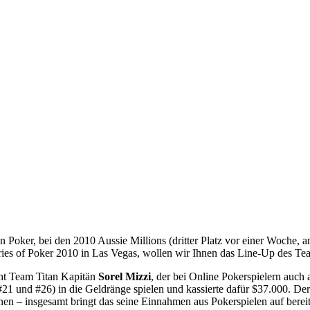
 Poker, bei den 2010 Aussie Millions (dritter Platz vor einer Woche, 
ies of Poker 2010 in Las Vegas, wollen wir Ihnen das Line-Up des Tea
eht Team Titan Kapitän
Sorel Mizzi
, der bei Online Pokerspielern auch 
1 und #26) in die Geldränge spielen und kassierte dafür $37.000. Der
en – insgesamt bringt das seine Einnahmen aus Pokerspielen auf bereit