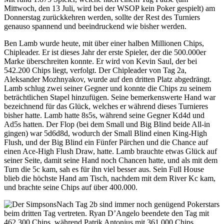
Mittwoch, den 13 Juli, wird bei der WSOP kein Poker gespielt) am
Donnerstag zurückkehren werden, sollte der Rest des Turniers
genauso spannend und beeindruckend wie bisher werden.
Ben Lamb wurde heute, mit über einer halben Millionen Chips,
Chipleader. Er ist dieses Jahr der erste Spieler, der die 500.000er
Marke überschreiten konnte. Er wird von Kevin Saul, der bei
542.200 Chips liegt, verfolgt. Der Chipleader von Tag 2a,
Aleksander Mozhnyakov, wurde auf den dritten Platz abgedrängt.
Lamb schlug zwei seiner Gegner und konnte die Chips zu seinem
beträchtlichen Stapel hinzufügen. Seine bemerkenswerte Hand war
bezeichnend für das Glück, welches er während dieses Turnieres
bisher hatte. Lamb hatte 8s5s, während seine Gegner Kd4d und
Ad5s hatten. Der Flop (bei dem Small und Big Blind beide All-in
gingen) war 5d6d8d, wodurch der Small Blind einen King-High
Flush, und der Big Blind ein Fünfer Pärchen und die Chance auf
einen Ace-High Flush Draw, hatte. Lamb brauchte etwas Glück auf
seiner Seite, damit seine Hand noch Chancen hatte, und als mit dem
Turn die 5c kam, sah es für ihn viel besser aus. Sein Full House
blieb die höchste Hand am Tisch, nachdem mit dem River Kc kam,
und brachte seine Chips auf über 400.000.
Nach Tag 2b sind immer noch genügend Pokerstars
beim dritten Tag vertreten. Ryan D’Angelo beendete den Tag mit
462.300 Chips, während Patrik Antonius mit 361.000 Chips