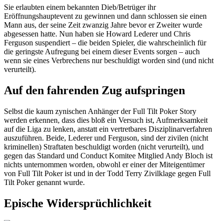
Sie erlaubten einem bekannten Dieb/Betrüger ihr
Eröffnungshauptevent zu gewinnen und dann schlossen sie einen
Mann aus, der seine Zeit zwanzig Jahre bevor er Zweiter wurde
abgesessen hatte. Nun haben sie Howard Lederer und Chris
Ferguson suspendiert – die beiden Spieler, die wahrscheinlich für
die geringste Aufregung bei einem dieser Events sorgen – auch
wenn sie eines Verbrechens nur beschuldigt worden sind (und nicht
verurteilt).
Auf den fahrenden Zug aufspringen
Selbst die kaum zynischen Anhänger der Full Tilt Poker Story
werden erkennen, dass dies bloß ein Versuch ist, Aufmerksamkeit
auf die Liga zu lenken, anstatt ein vertretbares Disziplinarverfahren
auszuführen. Beide, Lederer und Ferguson, sind der zivilen (nicht
kriminellen) Straftaten beschuldigt worden (nicht verurteilt), und
gegen das Standard und Conduct Komitee Mitglied Andy Bloch ist
nichts unternommen worden, obwohl er einer der Miteigentümer
von Full Tilt Poker ist und in der Todd Terry Zivilklage gegen Full
Tilt Poker genannt wurde.
Epische Widersprüchlichkeit