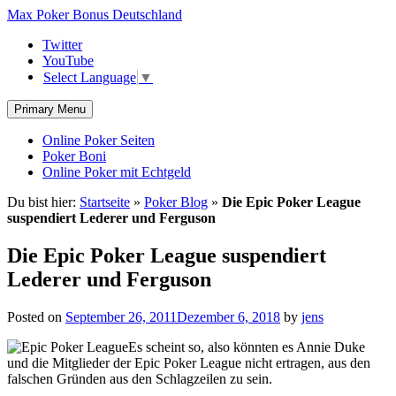
Skip
Max Poker Bonus Deutschland
to
Twitter
content
YouTube
Select Language
▼
Primary Menu
Online Poker Seiten
Poker Boni
Online Poker mit Echtgeld
Du bist hier:
Startseite
»
Poker Blog
»
Die Epic Poker League
suspendiert Lederer und Ferguson
Die Epic Poker League suspendiert
Lederer und Ferguson
Posted on
September 26, 2011
Dezember 6, 2018
by
jens
Es scheint so, also könnten es Annie Duke
und die Mitglieder der Epic Poker League nicht ertragen, aus den
falschen Gründen aus den Schlagzeilen zu sein.