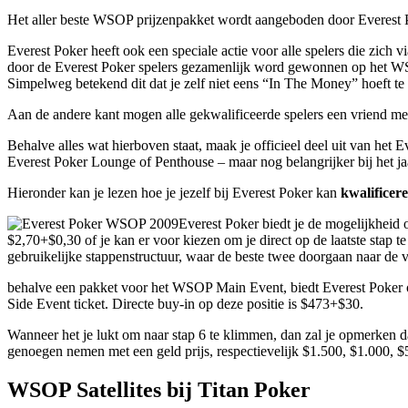
Het aller beste WSOP prijzenpakket wordt aangeboden door Everest Po
Everest Poker heeft ook een speciale actie voor alle spelers die zic
door de Everest Poker spelers gezamenlijk word gewonnen op het WSO
Simpelweg betekend dit dat je zelf niet eens “In The Money” hoeft te
Aan de andere kant mogen alle gekwalificeerde spelers een vriend mee
Behalve alles wat hierboven staat, maak je officieel deel uit van he
Everest Poker Lounge of Penthouse – maar nog belangrijker bij het j
Hieronder kan je lezen hoe je jezelf bij Everest Poker kan
kwalifice
Everest Poker biedt je de mogelijkheid 
$2,70+$0,30 of je kan er voor kiezen om je direct op de laatste sta
gebruikelijke stappenstructuur, waar de beste twee doorgaan naar de 
behalve een pakket voor het WSOP Main Event, biedt Everest Poker ook
Side Event ticket. Directe buy-in op deze positie is $473+$30.
Wanneer het je lukt om naar stap 6 te klimmen, dan zal je opmerken 
genoegen nemen met een geld prijs, respectievelijk $1.500, $1.000, 
WSOP Satellites bij Titan Poker