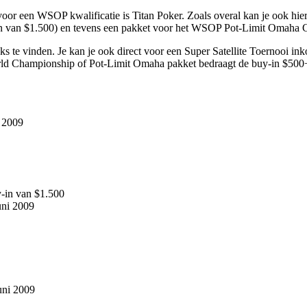
oor een WSOP kwalificatie is Titan Poker. Zoals overal kan je ook hie
y-in van $1.500) en tevens een pakket voor het WSOP Pot-Limit Omaha
ijks te vinden. Je kan je ook direct voor een Super Satellite Toernooi
orld Championship of Pot-Limit Omaha pakket bedraagt de buy-in $500
i 2009
-in van $1.500
uni 2009
uni 2009