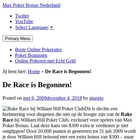
Skip
Max Poker Bonus Nederland
to
Twitter
content
YouTube
Select Language
▼
Primary Menu
Beste Online Pokersites
Poker Bonussen
Online Pokeren met Echt Geld
Jij bent hier:
Home
»
De Race is Begonnen!
De Race is Begonnen!
Posted on
mei 6, 2009
december 4, 2018
by
giorgio
Dit is slechts een
herinnering voor diegenen die niet op de hoogte zijn van de
Rake
Race
bij William Hill Poker Club, exclusief voor spelers van Max
Poker Bonus. Laat deze kans om $300 extra te verdienen je niet
ontglippen! Door 20.000 punten te genereren tot 31 juli 2009 wordt
je door William Hill beloond met een extra bonus van $300 – maar