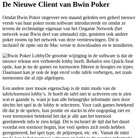
De Nieuwe Client van Bwin Poker
Omdat Bwin Poker ongeveer een maand geleden een geheel nieuwe
versie van haar poker room software introduceerde en omdat ze
tevens de rechtmatige eigenaar van het Ongame Netwerk (het
netwerk waar Bwin deel van uitmaakt) zijn, genieten ook andere
poker rooms op het netwerk van deze vernieuwingen. Dit is
inclusief de optie om de Mac versie te downloaden en te installeren.
De grootste wijziging in de software is dat de
nieuwe release een verbeterde lobby heeft. Behalve een Quick-Seat
optie, kan je nu de games en toernooien filteren in hoogtes en types.
Daarnaast kan je ook de lege en/of volle tafels verbergen, net zoals
toernooien die al zijn afgelopen.
Een andere zeer mooie eigenschap is de mini mode van de
tafels/toernooi lobby’s. Je hoeft de tafel niet te activeren om te zien
wat er gaande is, want je kan alle belangrijke informatie zien door
slechts het spel in de lobby te selecteren. Voor cash games betekend
dit dat je de spelers, hun positie en stacks in één oogopslag ziet en
voor toernooien betekend het dat je alle aan het toernooi
gerelateerde info te zien krijgt. Dit is inclusief de tijd dat het duurt
voordat een toernooi begint, hoe veel spelers zich reeds hebben
geregistreerd, het spel type, de prijzenpot, etc. etc. Vanuit de mini