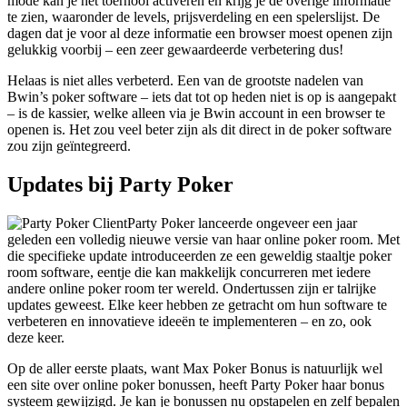
mode kan je het toernooi activeren en krijg je de overige informatie
te zien, waaronder de levels, prijsverdeling en een spelerslijst. De
dagen dat je voor al deze informatie een browser moest openen zijn
gelukkig voorbij – een zeer gewaardeerde verbetering dus!
Helaas is niet alles verbeterd. Een van de grootste nadelen van
Bwin’s poker software – iets dat tot op heden niet is op is aangepakt
– is de kassier, welke alleen via je Bwin account in een browser te
openen is. Het zou veel beter zijn als dit direct in de poker software
zou zijn geïntegreerd.
Updates bij Party Poker
Party Poker lanceerde ongeveer een jaar
geleden een volledig nieuwe versie van haar online poker room. Met
die specifieke update introduceerden ze een geweldig staaltje poker
room software, eentje die kan makkelijk concurreren met iedere
andere online poker room ter wereld. Ondertussen zijn er talrijke
updates geweest. Elke keer hebben ze getracht om hun software te
verbeteren en innovatieve ideeën te implementeren – en zo, ook
deze keer.
Op de aller eerste plaats, want Max Poker Bonus is natuurlijk wel
een site over online poker bonussen, heeft Party Poker haar bonus
systeem gewijzigd. Je kan je bonussen nu opstapelen en zelf bepalen