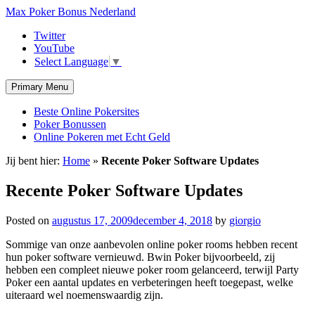
Skip
Max Poker Bonus Nederland
to
Twitter
content
YouTube
Select Language
▼
Primary Menu
Beste Online Pokersites
Poker Bonussen
Online Pokeren met Echt Geld
Jij bent hier:
Home
»
Recente Poker Software Updates
Recente Poker Software Updates
Posted on
augustus 17, 2009
december 4, 2018
by
giorgio
Sommige van onze aanbevolen online poker rooms hebben recent
hun poker software vernieuwd. Bwin Poker bijvoorbeeld, zij
hebben een compleet nieuwe poker room gelanceerd, terwijl Party
Poker een aantal updates en verbeteringen heeft toegepast, welke
uiteraard wel noemenswaardig zijn.