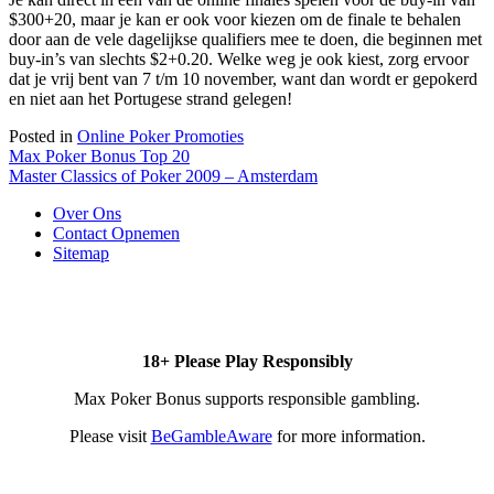
$300+20, maar je kan er ook voor kiezen om de finale te behalen
door aan de vele dagelijkse qualifiers mee te doen, die beginnen met
buy-in’s van slechts $2+0.20. Welke weg je ook kiest, zorg ervoor
dat je vrij bent van 7 t/m 10 november, want dan wordt er gepokerd
en niet aan het Portugese strand gelegen!
Posted in
Online Poker Promoties
Bericht
Max Poker Bonus Top 20
Master Classics of Poker 2009 – Amsterdam
navigatie
Over Ons
Contact Opnemen
Sitemap
18+
Please Play Responsibly
Max Poker Bonus supports responsible gambling.
Please visit
BeGambleAware
for more information.