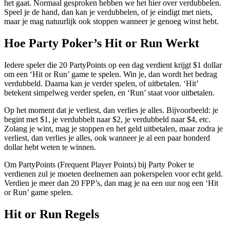
het gaat. Normaal gesproken hebben we het hier over verdubbelen.
Speel je de hand, dan kan je verdubbelen, of je eindigt met niets,
maar je mag natuurlijk ook stoppen wanneer je genoeg winst hebt.
Hoe Party Poker’s Hit or Run Werkt
Iedere speler die 20 PartyPoints op een dag verdient krijgt $1 dollar
om een ‘Hit or Run’ game te spelen. Win je, dan wordt het bedrag
verdubbeld. Daarna kan je verder spelen, of uitbetalen. ‘Hit’
betekent simpelweg verder spelen, en ‘Run’ staat voor uitbetalen.
Op het moment dat je verliest, dan verlies je alles. Bijvoorbeeld: je
begint met $1, je verdubbelt naar $2, je verdubbeld naar $4, etc.
Zolang je wint, mag je stoppen en het geld uitbetalen, maar zodra je
verliest, dan verlies je alles, ook wanneer je al een paar honderd
dollar hebt weten te winnen.
Om PartyPoints (Frequent Player Points) bij Party Poker te
verdienen zul je moeten deelnemen aan pokerspelen voor echt geld.
Verdien je meer dan 20 FPP’s, dan mag je na een uur nog een ‘Hit
or Run’ game spelen.
Hit or Run Regels