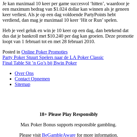
Je kan maximaal 10 keer per game succesvol ‘hitten’, waardoor je
een maximum bedrag van $1.024 dollar kan winnen als je geneen
keer verliest. Als je op een dag voldoende PartyPoints hebt
verdiend, dan mag je maximaal 10 keer ‘Hit or Run’ spelen.
Heb je veel geluk en win je 10 keer op een dag, dan betekend dat
dus dat je bankroll met $10.240 per dag kan groeien. Deze promotie
loopt van 1 februari tot en met 28 februari 2010.
Posted in
Online Poker Promoties
Bericht
Party Poker Stuurt Spelers naar de LA Poker Classic
Final Table Sit ’n Go’s bij Bwin Poker
navigatie
Over Ons
Contact Opnemen
Sitemap
18+
Please Play Responsibly
Max Poker Bonus supports responsible gambling.
Please visit
BeGambleAware
for more information.