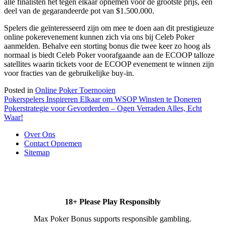
alle finalisten het tegen elkaar opnemen voor de grootste prijs, een
deel van de gegarandeerde pot van $1.500.000.
Spelers die geïnteresseerd zijn om mee te doen aan dit prestigieuze
online pokerevenement kunnen zich via ons bij Celeb Poker
aanmelden. Behalve een storting bonus die twee keer zo hoog als
normaal is biedt Celeb Poker voorafgaande aan de ECOOP talloze
satellites waarin tickets voor de ECOOP evenement te winnen zijn
voor fracties van de gebruikelijke buy-in.
Posted in
Online Poker Toernooien
Bericht
Pokerspelers Inspireren Elkaar om WSOP Winsten te Doneren
Pokerstrategie voor Gevorderden – Ogen Verraden Alles, Echt
navigatie
Waar!
Over Ons
Contact Opnemen
Sitemap
18+
Please Play Responsibly
Max Poker Bonus supports responsible gambling.