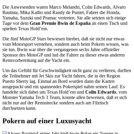
Die Anwesenden waren Marco Melandri, Colin Edwards, Alvaro
Bautista, Mika Kallio und Randy de Puniet, Fahrer die Honda,
Yamaha, Suzuki und Pramac vertreten. Sie alle setzten sich einige
Tage vor dem
Gran Premio Bwin de España
an einen Tisch und
spielten Texas Hold’em.
Die fünf MotoGP Stars bewiesen hierbei, daß sie nicht nur etwas
vom Motorsport verstehen, sondern auch beim Pokern wissen, was
sie tun. Bwin war über die vergangenen sechs Jahre offizieller
Sponsor des MotoGP und lud die Fahrer zu dieser etwas anderen
Rennvorbereitung auf die Yacht ein.
Um das Gefühl für Geschwindigkeit nicht ganz zu verlieren, durften
die Teilnehmer mit Jet Skis zur Yacht fahren, die in der Region
Puerto Sherry lag. Einmal an Bord wurden dann die Karten
ausgepackt und ein spannendes Pokerspiel nahm seinen Lauf. Es
handelte sich dabei um Texas Hold’em und
Colin Edwards
, vom
Monster Yamaha Tech 3 Team, konnte allen beweisen, daß er sich
nicht nur auf der Rennstrecke sondern auch am Filztisch
durchsetzen kann.
Pokern auf einer Luxusyacht
Letztes Jahr hielt bwin Poker ein Turnier in