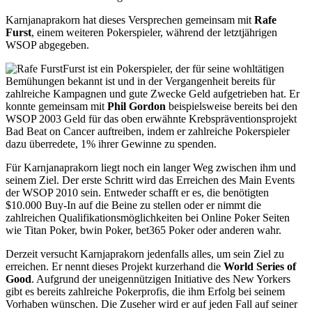
Karnjanaprakorn hat dieses Versprechen gemeinsam mit
Rafe
Furst
, einem weiteren Pokerspieler, während der letztjährigen
WSOP abgegeben.
Furst ist ein Pokerspieler, der für seine wohltätigen
Bemühungen bekannt ist und in der Vergangenheit bereits für
zahlreiche Kampagnen und gute Zwecke Geld aufgetrieben hat. Er
konnte gemeinsam mit
Phil Gordon
beispielsweise bereits bei den
WSOP 2003 Geld für das oben erwähnte Krebspräventionsprojekt
Bad Beat on Cancer auftreiben, indem er zahlreiche Pokerspieler
dazu überredete, 1% ihrer Gewinne zu spenden.
Für Karnjanaprakorn liegt noch ein langer Weg zwischen ihm und
seinem Ziel. Der erste Schritt wird das Erreichen des Main Events
der WSOP 2010 sein. Entweder schafft er es, die benötigten
$10.000 Buy-In auf die Beine zu stellen oder er nimmt die
zahlreichen Qualifikationsmöglichkeiten bei Online Poker Seiten
wie Titan Poker, bwin Poker, bet365 Poker oder anderen wahr.
Derzeit versucht Karnjaprakorn jedenfalls alles, um sein Ziel zu
erreichen. Er nennt dieses Projekt kurzerhand die
World Series of
Good
. Aufgrund der uneigennützigen Initiative des New Yorkers
gibt es bereits zahlreiche Pokerprofis, die ihm Erfolg bei seinem
Vorhaben wünschen. Die Zuseher wird er auf jeden Fall auf seiner