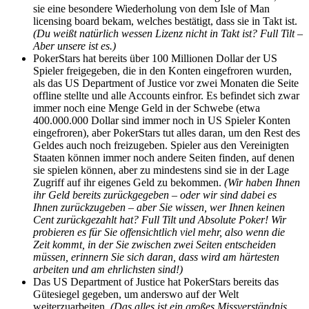
sie eine besondere Wiederholung von dem Isle of Man
licensing board bekam, welches bestätigt, dass sie in Takt ist.
(Du weißt natürlich wessen Lizenz nicht in Takt ist? Full Tilt –
Aber unsere ist es.)
PokerStars hat bereits über 100 Millionen Dollar der US
Spieler freigegeben, die in den Konten eingefroren wurden,
als das US Department of Justice vor zwei Monaten die Seite
offline stellte und alle Accounts einfror. Es befindet sich zwar
immer noch eine Menge Geld in der Schwebe (etwa
400.000.000 Dollar sind immer noch in US Spieler Konten
eingefroren), aber PokerStars tut alles daran, um den Rest des
Geldes auch noch freizugeben. Spieler aus den Vereinigten
Staaten können immer noch andere Seiten finden, auf denen
sie spielen können, aber zu mindestens sind sie in der Lage
Zugriff auf ihr eigenes Geld zu bekommen.
(Wir haben Ihnen
ihr Geld bereits zurückgegeben – oder wir sind dabei es
Ihnen zurückzugeben – aber Sie wissen, wer Ihnen keinen
Cent zurückgezahlt hat? Full Tilt und Absolute Poker! Wir
probieren es für Sie offensichtlich viel mehr, also wenn die
Zeit kommt, in der Sie zwischen zwei Seiten entscheiden
müssen, erinnern Sie sich daran, dass wird am härtesten
arbeiten und am ehrlichsten sind!)
Das US Department of Justice hat PokerStars bereits das
Gütesiegel gegeben, um anderswo auf der Welt
weiterzuarbeiten.
(Das alles ist ein großes Missverständnis