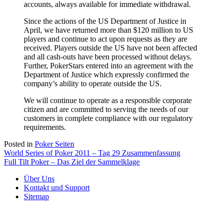
accounts, always available for immediate withdrawal.
Since the actions of the US Department of Justice in
April, we have returned more than $120 million to US
players and continue to act upon requests as they are
received. Players outside the US have not been affected
and all cash-outs have been processed without delays.
Further, PokerStars entered into an agreement with the
Department of Justice which expressly confirmed the
company’s ability to operate outside the US.
We will continue to operate as a responsible corporate
citizen and are committed to serving the needs of our
customers in complete compliance with our regulatory
requirements.
Posted in
Poker Seiten
Beitragsnavigation
World Series of Poker 2011 – Tag 29 Zusammenfassung
Full Tilt Poker – Das Ziel der Sammelklage
Über Uns
Kontakt und Support
Sitemap