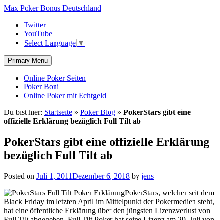
Skip
Max Poker Bonus Deutschland
to
Twitter
content
YouTube
Select Language
▼
Primary Menu
Online Poker Seiten
Poker Boni
Online Poker mit Echtgeld
Du bist hier:
Startseite
»
Poker Blog
»
PokerStars gibt eine
offizielle Erklärung bezüglich Full Tilt ab
PokerStars gibt eine offizielle Erklärung
bezüglich Full Tilt ab
Posted on
Juli 1, 2011
Dezember 6, 2018
by
jens
PokerStars, welcher seit dem
Black Friday im letzten April im Mittelpunkt der Pokermedien steht,
hat eine öffentliche Erklärung über den jüngsten Lizenzverlust von
Full Tilt abgegeben. Full Tilt Poker hat seine Lizenz am 29. Juli von