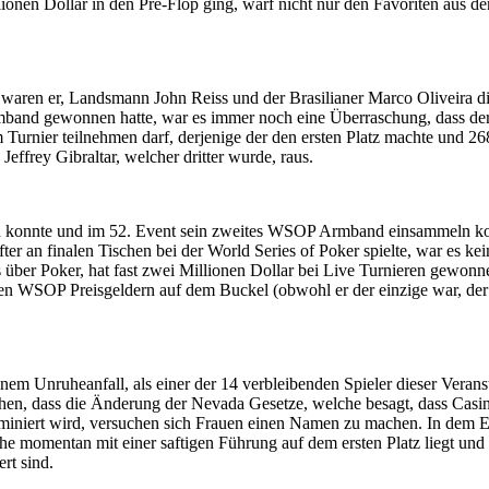
 Millionen Dollar in den Pre-Flop ging, warf nicht nur den Favoriten a
e, waren er, Landsmann John Reiss und der Brasilianer Marco Oliveira 
band gewonnen hatte, war es immer noch eine Überraschung, dass der fr
 Turnier teilnehmen darf, derjenige der den ersten Platz machte und 2
Jeffrey Gibraltar, welcher dritter wurde, raus.
olen konnte und im 52. Event sein zweites WSOP Armband einsammeln k
ter an finalen Tischen bei der World Series of Poker spielte, war es 
 über Poker, hat fast zwei Millionen Dollar bei Live Turnieren gewon
eren WSOP Preisgeldern auf dem Buckel (obwohl er der einzige war, d
em Unruheanfall, als einer der 14 verbleibenden Spieler dieser Verans
chen, dass die Änderung der Nevada Gesetze, welche besagt, dass Cas
ominiert wird, versuchen sich Frauen einen Namen zu machen. In dem Ev
he momentan mit einer saftigen Führung auf dem ersten Platz liegt und 
rt sind.