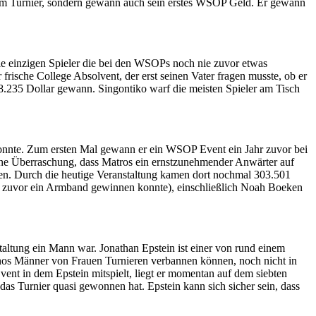
us dem Turnier, sondern gewann auch sein erstes WSOP Geld. Er gewann
die einzigen Spieler die bei den WSOPs noch nie zuvor etwas
ische College Absolvent, der erst seinen Vater fragen musste, ob er
68.235 Dollar gewann. Singontiko warf die meisten Spieler am Tisch
onnte. Zum ersten Mal gewann er ein WSOP Event ein Jahr zuvor bei
keine Überraschung, dass Matros ein ernstzunehmender Anwärter auf
nen. Durch die heutige Veranstaltung kamen dort nochmal 303.501
er zuvor ein Armband gewinnen konnte), einschließlich Noah Boeken
taltung ein Mann war. Jonathan Epstein ist einer von rund einem
inos Männer von Frauen Turnieren verbannen können, noch nicht in
ent in dem Epstein mitspielt, liegt er momentan auf dem siebten
das Turnier quasi gewonnen hat. Epstein kann sich sicher sein, dass