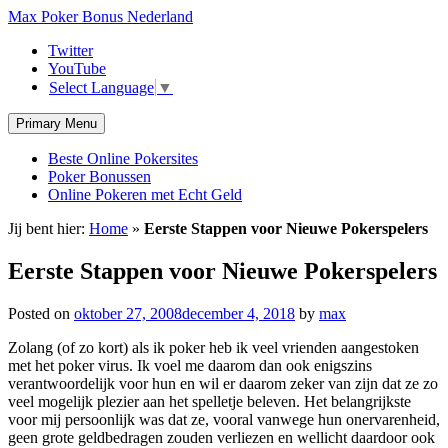
Skip
Max Poker Bonus Nederland
to
Twitter
content
YouTube
Select Language
▼
Primary Menu
Beste Online Pokersites
Poker Bonussen
Online Pokeren met Echt Geld
Jij bent hier:
Home
»
Eerste Stappen voor Nieuwe Pokerspelers
Eerste Stappen voor Nieuwe Pokerspelers
Posted on
oktober 27, 2008
december 4, 2018
by
max
Zolang (of zo kort) als ik poker heb ik veel vrienden aangestoken
met het poker virus. Ik voel me daarom dan ook enigszins
verantwoordelijk voor hun en wil er daarom zeker van zijn dat ze zo
veel mogelijk plezier aan het spelletje beleven. Het belangrijkste
voor mij persoonlijk was dat ze, vooral vanwege hun onervarenheid,
geen grote geldbedragen zouden verliezen en wellicht daardoor ook