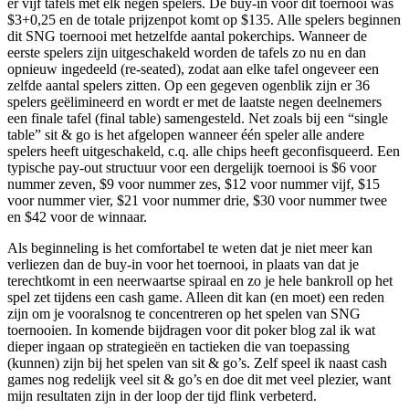
er vijf tafels met elk negen spelers. De buy-in voor dit toernooi was
$3+0,25 en de totale prijzenpot komt op $135. Alle spelers beginnen
dit SNG toernooi met hetzelfde aantal pokerchips. Wanneer de
eerste spelers zijn uitgeschakeld worden de tafels zo nu en dan
opnieuw ingedeeld (re-seated), zodat aan elke tafel ongeveer een
zelfde aantal spelers zitten. Op een gegeven ogenblik zijn er 36
spelers geëlimineerd en wordt er met de laatste negen deelnemers
een finale tafel (final table) samengesteld. Net zoals bij een “single
table” sit & go is het afgelopen wanneer één speler alle andere
spelers heeft uitgeschakeld, c.q. alle chips heeft geconfisqueerd. Een
typische pay-out structuur voor een dergelijk toernooi is $6 voor
nummer zeven, $9 voor nummer zes, $12 voor nummer vijf, $15
voor nummer vier, $21 voor nummer drie, $30 voor nummer twee
en $42 voor de winnaar.
Als beginneling is het comfortabel te weten dat je niet meer kan
verliezen dan de buy-in voor het toernooi, in plaats van dat je
terechtkomt in een neerwaartse spiraal en zo je hele bankroll op het
spel zet tijdens een cash game. Alleen dit kan (en moet) een reden
zijn om je vooralsnog te concentreren op het spelen van SNG
toernooien. In komende bijdragen voor dit poker blog zal ik wat
dieper ingaan op strategieën en tactieken die van toepassing
(kunnen) zijn bij het spelen van sit & go’s. Zelf speel ik naast cash
games nog redelijk veel sit & go’s en doe dit met veel plezier, want
mijn resultaten zijn in der loop der tijd flink verbeterd.