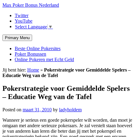
Skip
Max Poker Bonus Nederland
to
Twitter
content
YouTube
Select Language
▼
Primary Menu
Beste Online Pokersites
Poker Bonussen
Online Pokeren met Echt Geld
Jij bent hier:
Home
»
Pokerstrategie voor Gemiddelde Spelers –
Educatie Weg van de Tafel
Pokerstrategie voor Gemiddelde Spelers
– Educatie Weg van de Tafel
Posted on
maart 31, 2010
by
ladyholdem
Wanneer je serieus een goede pokerspeler wilt worden, dan moet je
omgaan met andere serieuze pokeraars. Je zal verstelt staan hoeveel
je van anderen kan leren die beter dan jij met het pokerspel en
pokerstrategieën bekend zijn. Een goed gesprek met een ervaren