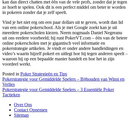
kan dan direct chatten met één van de vele profs, zonder dat je tegen
ze hoeft te spelen. Ook dit is een perfect middel om beter te worden
in pokeren zonder dat je zelf speelt.
Vind je het niet erg om een paar dollars uit te geven, wordt dan lid
van een online pokerschool. Als je met Google zoekt kan je uit
meerdere pokerscholen kiezen. Neem nogmaals Daniel Negreanu
uit ons eerdere voorbeeld; hij runt PokerVT.com – één van de betere
online pokerscholen met je gigantisch veel informatie en
pokerstrategie artikelen. Je vindt er onder andere handleidingen en
video’s waarin hijzelf pokert en uitlegt hoe hij tegen anderen speelt –
waarom hij op een bepaalde manier handelt en hoe het in zijn
voordeel werkt.
Posted in
Poker Strategieën en Tips
Bericht
Pokerstrategie voor Gemiddelde Spelers – Bijhouden van Winst en
Verlies
navigatie
Pokerstrategie voor Gemiddelde Spelers – 3 Essentiële Poker
Tactieken
Over Ons
Contact Opnemen
Sitemap