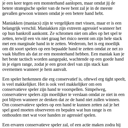
je een keer tegen een monsterhand aanlopen, maar omdat jij de
betere strategische speler van de twee bent zal je in de meeste
gevallen gewoon winnen omdat je een betere hand hebt.
Maniakken (maniacs) zijn te vergelijken met vissen, maar er is een
belangrijk verschil. Maniakken zijn extreem agressief wanneer het
op hun bankroll aankomt. Ze schromen niet om alles op het spel te
zetten, terwijl een vis niet graag het risico neemt om zijn hele stack
met een marginale hand in te zetten. Wederom, het is erg moeilijk
om dit soort spelers op een bepaalde hand te zetten omdat ze net zo
vaak bluffen als dat ze een monsterhand hebben. Een maniak kan je
het beste tactisch worden aangepakt, wachtende op een goede hand
in je eigen range, zodat je een groot deel van zijn stack kan
overnemen wanneer je hem aanvalt.
Een speler herkennen die erg conservatief is, oftewel erg tight speelt,
is veel makkelijker. Het is ook veel makkelijker om een
conservatieve speler zijn hand te voorspellen. Simpelweg,
conservatieve spelers zijn moeilijker te verslaan omdat ze niet in een
pot blijven wanneer ze denken dat ze de hand niet zullen winnen.
Om conservatieve spelers op een hand te kunnen zetten zal je het
spel goed moeten observeren en bepalen wat hun range is en
onthouden met wat voor handen ze agressief spelen.
Een ervaren conservatieve speler zal, of een actie maken zodra hij