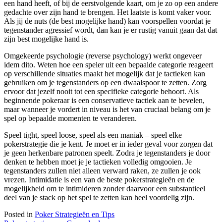
een hand heeft, of bij de eerstvolgende kaart, om je zo op een andere
gedachte over zijn hand te brengen. Het laatste is komt vaker voor.
Als jij de nuts (de best mogelijke hand) kan voorspellen voordat je
tegenstander agressief wordt, dan kan je er rustig vanuit gaan dat dat
zijn best mogelijke hand is.
Omgekeerde psychologie (reverse psychology) werkt ongeveer
idem dito. Weten hoe een speler uit een bepaalde categorie reageert
op verschillende situaties maakt het mogelijk dat je tactieken kan
gebruiken om je tegenstanders op een dwaalspoor te zetten. Zorg
ervoor dat jezelf nooit tot een specifieke categorie behoort. Als
beginnende pokeraar is een conservatieve tactiek aan te bevelen,
maar wanneer je vordert in niveau is het van cruciaal belang om je
spel op bepaalde momenten te veranderen.
Speel tight, speel loose, speel als een maniak – speel elke
pokerstrategie die je kent. Je moet er in ieder geval voor zorgen dat
je geen herkenbare patronen speelt. Zodra je tegenstanders je door
denken te hebben moet je je tactieken volledig omgooien. Je
tegenstanders zullen niet alleen verward raken, ze zullen je ook
vrezen. Intimidatie is een van de beste pokerstrategieën en de
mogelijkheid om te intimideren zonder daarvoor een substantieel
deel van je stack op het spel te zetten kan heel voordelig zijn.
Posted in
Poker Strategieën en Tips