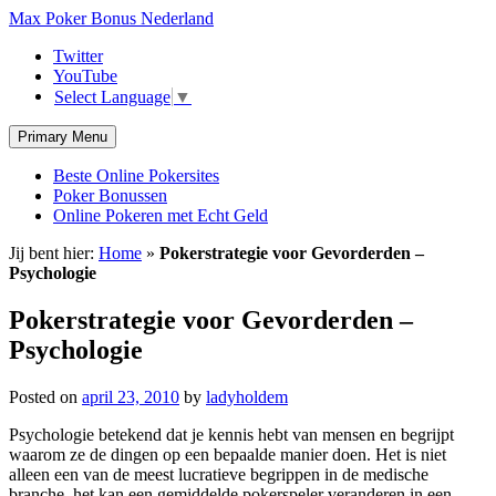
Skip
Max Poker Bonus Nederland
to
Twitter
content
YouTube
Select Language
▼
Primary Menu
Beste Online Pokersites
Poker Bonussen
Online Pokeren met Echt Geld
Jij bent hier:
Home
»
Pokerstrategie voor Gevorderden –
Psychologie
Pokerstrategie voor Gevorderden –
Psychologie
Posted on
april 23, 2010
by
ladyholdem
Psychologie betekend dat je kennis hebt van mensen en begrijpt
waarom ze de dingen op een bepaalde manier doen. Het is niet
alleen een van de meest lucratieve begrippen in de medische
branche, het kan een gemiddelde pokerspeler veranderen in een