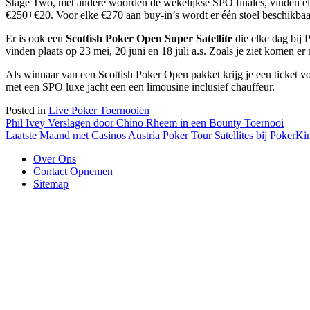
Stage Two, met andere woorden de wekelijkse SPO finales, vinden elke
€250+€20. Voor elke €270 aan buy-in’s wordt er één stoel beschikbaar
Er is ook een
Scottish Poker Open Super Satellite
die elke dag bij 
vinden plaats op 23 mei, 20 juni en 18 juli a.s. Zoals je ziet komen 
Als winnaar van een Scottish Poker Open pakket krijg je een ticket v
met een SPO luxe jacht een een limousine inclusief chauffeur.
Posted in
Live Poker Toernooien
Bericht
Phil Ivey Verslagen door Chino Rheem in een Bounty Toernooi
Laatste Maand met Casinos Austria Poker Tour Satellites bij PokerKi
navigatie
Over Ons
Contact Opnemen
Sitemap