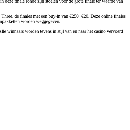
deze finale ronde zijn stoelen voor de grote finale ter waarde van
ge Three, de finales met een buy-in van €250+€20. Deze online finales
ijzenpakketten worden weggegeven.
lle winnaars worden tevens in stijl van en naar het casino vervoerd