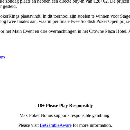
 zondag plaats en hebben een directe buy-in van €28+€2. De prijzen in 
 gesteld.
PokerKings plaatsvindt. In dit toernooi zijn stoelen te winnen voor Sta
er nog twee finales aan, waarin per finale twee Scottish Poker Open pr
oor het Main Event en drie overnachtingen in het Crowne Plaza Hotel. A
ngs
18+
Please Play Responsibly
Max Poker Bonus supports responsible gambling.
Please visit
BeGambleAware
for more information.