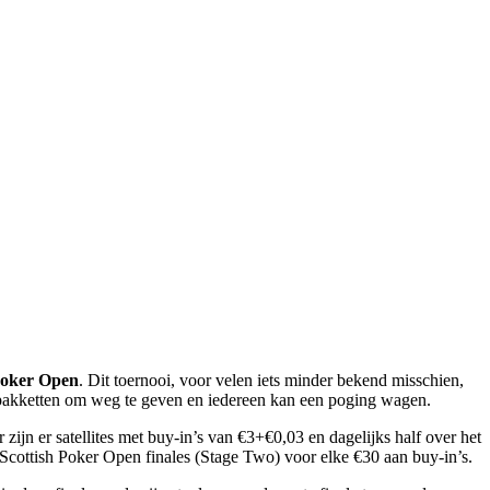
Poker Open
. Dit toernooi, voor velen iets minder bekend misschien,
l pakketten om weg te geven en iedereen kan een poging wagen.
r zijn er satellites met buy-in’s van €3+€0,03 en dagelijks half over het
se Scottish Poker Open finales (Stage Two) voor elke €30 aan buy-in’s.