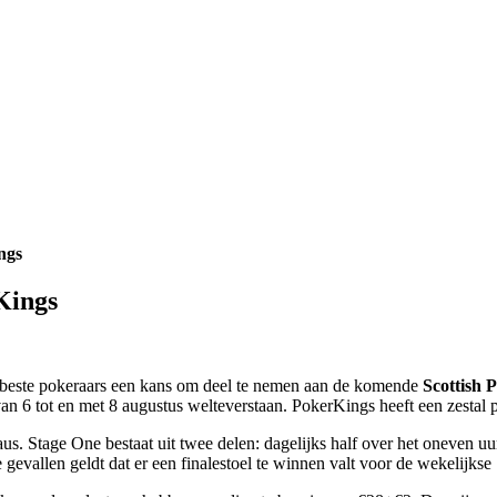
ngs
Kings
 beste pokeraars een kans om deel te nemen aan de komende
Scottish 
an 6 tot en met 8 augustus welteverstaan. PokerKings heeft een zesta
eaus. Stage One bestaat uit twee delen: dagelijks half over het oneven uu
e gevallen geldt dat er een finalestoel te winnen valt voor de wekelijk