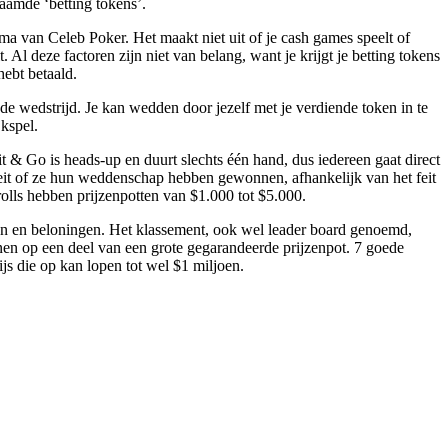
naamde ‘betting tokens’.
ma van Celeb Poker. Het maakt niet uit of je cash games speelt of
. Al deze factoren zijn niet van belang, want je krijgt je betting tokens
hebt betaald.
de wedstrijd. Je kan wedden door jezelf met je verdiende token in te
jkspel.
t & Go is heads-up en duurt slechts één hand, dus iedereen gaat direct
feit of ze hun weddenschap hebben gewonnen, afhankelijk van het feit
lls hebben prijzenpotten van $1.000 tot $5.000.
zen en beloningen. Het klassement, ook wel leader board genoemd,
kenen op een deel van een grote gegarandeerde prijzenpot. 7 goede
ijs die op kan lopen tot wel $1 miljoen.