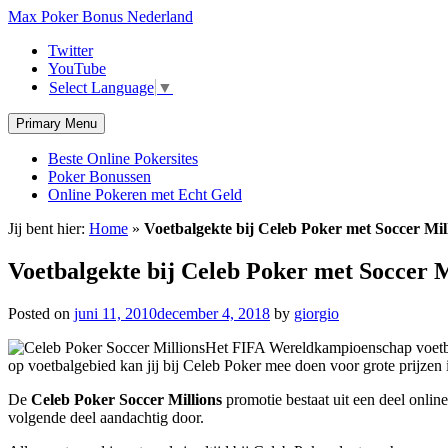
Skip
Max Poker Bonus Nederland
to
Twitter
content
YouTube
Select Language
▼
Primary Menu
Beste Online Pokersites
Poker Bonussen
Online Pokeren met Echt Geld
Jij bent hier:
Home
»
Voetbalgekte bij Celeb Poker met Soccer Mil
Voetbalgekte bij Celeb Poker met Soccer M
Posted on
juni 11, 2010
december 4, 2018
by
giorgio
Het FIFA Wereldkampioenschap voetbal i
op voetbalgebied kan jij bij Celeb Poker mee doen voor grote prijzen 
De
Celeb Poker Soccer Millions
promotie bestaat uit een deel online
volgende deel aandachtig door.