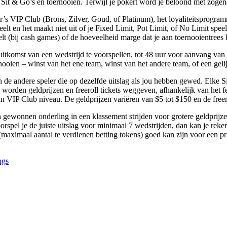
es, Sit & Go’s en toernooien. Terwijl je pokert word je beloond met zoge
r’s VIP Club (Brons, Zilver, Goud, of Platinum), het loyaliteitsprogram
eelt en het maakt niet uit of je Fixed Limit, Pot Limit, of No Limit speelt
lt (bij cash games) of de hoeveelheid marge dat je aan toernooientrees 
uitkomst van een wedstrijd te voorspellen, tot 48 uur voor aanvang van 
nooien – winst van het ene team, winst van het andere team, of een geli
n de andere speler die op dezelfde uitslag als jou hebben gewed. Elke Si
 worden geldprijzen en freeroll tickets weggeven, afhankelijk van het 
VIP Club niveau. De geldprijzen variëren van $5 tot $150 en de freero
n gewonnen onderling in een klassement strijden voor grotere geldprij
oorspel je de juiste uitslag voor minimaal 7 wedstrijden, dan kan je re
 (maximaal aantal te verdienen betting tokens) goed kan zijn voor een pr
ngs