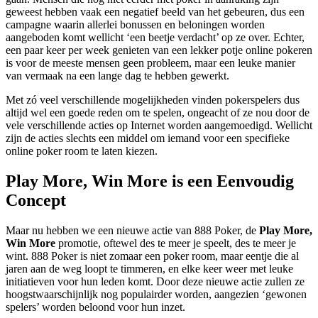
geweest hebben vaak een negatief beeld van het gebeuren, dus een
campagne waarin allerlei bonussen en beloningen worden
aangeboden komt wellicht ‘een beetje verdacht’ op ze over. Echter,
een paar keer per week genieten van een lekker potje online pokeren
is voor de meeste mensen geen probleem, maar een leuke manier
van vermaak na een lange dag te hebben gewerkt.
Met zó veel verschillende mogelijkheden vinden pokerspelers dus
altijd wel een goede reden om te spelen, ongeacht of ze nou door de
vele verschillende acties op Internet worden aangemoedigd. Wellicht
zijn de acties slechts een middel om iemand voor een specifieke
online poker room te laten kiezen.
Play More, Win More is een Eenvoudig
Concept
Maar nu hebben we een nieuwe actie van 888 Poker, de
Play More,
Win More
promotie, oftewel des te meer je speelt, des te meer je
wint. 888 Poker is niet zomaar een poker room, maar eentje die al
jaren aan de weg loopt te timmeren, en elke keer weer met leuke
initiatieven voor hun leden komt. Door deze nieuwe actie zullen ze
hoogstwaarschijnlijk nog populairder worden, aangezien ‘gewonen
spelers’ worden beloond voor hun inzet.