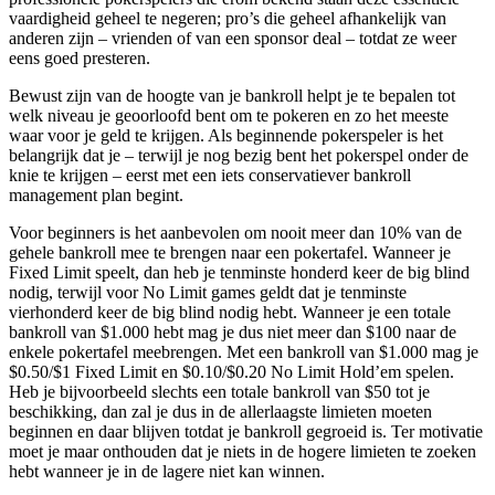
vaardigheid geheel te negeren; pro’s die geheel afhankelijk van
anderen zijn – vrienden of van een sponsor deal – totdat ze weer
eens goed presteren.
Bewust zijn van de hoogte van je bankroll helpt je te bepalen tot
welk niveau je geoorloofd bent om te pokeren en zo het meeste
waar voor je geld te krijgen. Als beginnende pokerspeler is het
belangrijk dat je – terwijl je nog bezig bent het pokerspel onder de
knie te krijgen – eerst met een iets conservatiever bankroll
management plan begint.
Voor beginners is het aanbevolen om nooit meer dan 10% van de
gehele bankroll mee te brengen naar een pokertafel. Wanneer je
Fixed Limit speelt, dan heb je tenminste honderd keer de big blind
nodig, terwijl voor No Limit games geldt dat je tenminste
vierhonderd keer de big blind nodig hebt. Wanneer je een totale
bankroll van $1.000 hebt mag je dus niet meer dan $100 naar de
enkele pokertafel meebrengen. Met een bankroll van $1.000 mag je
$0.50/$1 Fixed Limit en $0.10/$0.20 No Limit Hold’em spelen.
Heb je bijvoorbeeld slechts een totale bankroll van $50 tot je
beschikking, dan zal je dus in de allerlaagste limieten moeten
beginnen en daar blijven totdat je bankroll gegroeid is. Ter motivatie
moet je maar onthouden dat je niets in de hogere limieten te zoeken
hebt wanneer je in de lagere niet kan winnen.