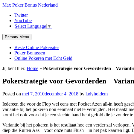
Skip
Max Poker Bonus Nederland
to
Twitter
content
YouTube
Select Language
▼
Primary Menu
Beste Online Pokersites
Poker Bonussen
Online Pokeren met Echt Geld
Jij bent hier:
Home
»
Pokerstrategie voor Gevorderden – Variantie
Pokerstrategie voor Gevorderden – Variant
Posted on
mei 7, 2010
december 4, 2018
by
ladyholdem
Iedereen die voor de Flop wel eens met Pocket Azen all-in heeft gesch
variantie bij het pokeren nou eenmaal niet te vermijden. Het maakt ni
komt het ook voor dat je een slechte hand hebt gefold die je zonder 
Variantie bij het pokeren is het resultaat hoe een verder zal verlop
diep die Ruiten Aas – voor onze nuts Flush – in het pak kaarten ligt. 