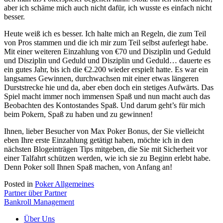
aber ich schäme mich auch nicht dafür, ich wusste es einfach nicht
besser.
Heute weiß ich es besser. Ich halte mich an Regeln, die zum Teil
von Pros stammen und die ich mir zum Teil selbst auferlegt habe.
Mit einer weiteren Einzahlung von €70 und Disziplin und Geduld
und Disziplin und Geduld und Disziplin und Geduld… dauerte es
ein gutes Jahr, bis ich die €2.200 wieder erspielt hatte. Es war ein
langsames Gewinnen, durchwachsen mit einer etwas längeren
Durststrecke hie und da, aber eben doch ein stetiges Aufwärts. Das
Spiel macht immer noch immensen Spaß und nun macht auch das
Beobachten des Kontostandes Spaß. Und darum geht’s für mich
beim Pokern, Spaß zu haben und zu gewinnen!
Ihnen, lieber Besucher von Max Poker Bonus, der Sie vielleicht
eben Ihre erste Einzahlung getätigt haben, möchte ich in den
nächsten Blogeinträgen Tips mitgeben, die Sie mit Sicherheit vor
einer Talfahrt schützen werden, wie ich sie zu Beginn erlebt habe.
Denn Poker soll Ihnen Spaß machen, von Anfang an!
Posted in
Poker Allgemeines
Beitragsnavigation
Partner über Partner
Bankroll Management
Über Uns