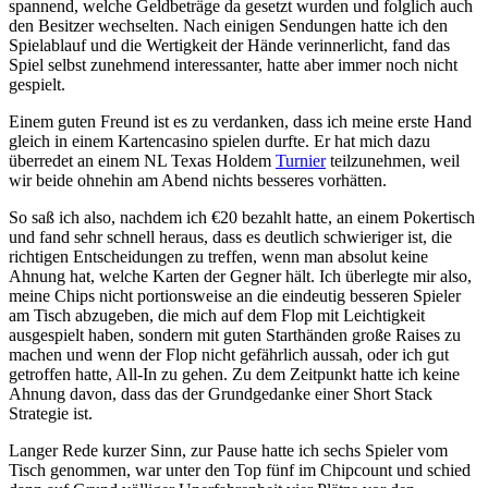
spannend, welche Geldbeträge da gesetzt wurden und folglich auch
den Besitzer wechselten. Nach einigen Sendungen hatte ich den
Spielablauf und die Wertigkeit der Hände verinnerlicht, fand das
Spiel selbst zunehmend interessanter, hatte aber immer noch nicht
gespielt.
Einem guten Freund ist es zu verdanken, dass ich meine erste Hand
gleich in einem Kartencasino spielen durfte. Er hat mich dazu
überredet an einem NL Texas Holdem
Turnier
teilzunehmen, weil
wir beide ohnehin am Abend nichts besseres vorhätten.
So saß ich also, nachdem ich €20 bezahlt hatte, an einem Pokertisch
und fand sehr schnell heraus, dass es deutlich schwieriger ist, die
richtigen Entscheidungen zu treffen, wenn man absolut keine
Ahnung hat, welche Karten der Gegner hält. Ich überlegte mir also,
meine Chips nicht portionsweise an die eindeutig besseren Spieler
am Tisch abzugeben, die mich auf dem Flop mit Leichtigkeit
ausgespielt haben, sondern mit guten Starthänden große Raises zu
machen und wenn der Flop nicht gefährlich aussah, oder ich gut
getroffen hatte, All-In zu gehen. Zu dem Zeitpunkt hatte ich keine
Ahnung davon, dass das der Grundgedanke einer Short Stack
Strategie ist.
Langer Rede kurzer Sinn, zur Pause hatte ich sechs Spieler vom
Tisch genommen, war unter den Top fünf im Chipcount und schied