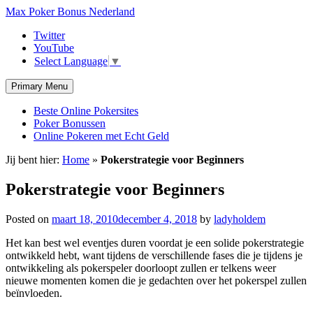
Skip
Max Poker Bonus Nederland
to
Twitter
content
YouTube
Select Language
▼
Primary Menu
Beste Online Pokersites
Poker Bonussen
Online Pokeren met Echt Geld
Jij bent hier:
Home
»
Pokerstrategie voor Beginners
Pokerstrategie voor Beginners
Posted on
maart 18, 2010
december 4, 2018
by
ladyholdem
Het kan best wel eventjes duren voordat je een solide pokerstrategie
ontwikkeld hebt, want tijdens de verschillende fases die je tijdens je
ontwikkeling als pokerspeler doorloopt zullen er telkens weer
nieuwe momenten komen die je gedachten over het pokerspel zullen
beïnvloeden.