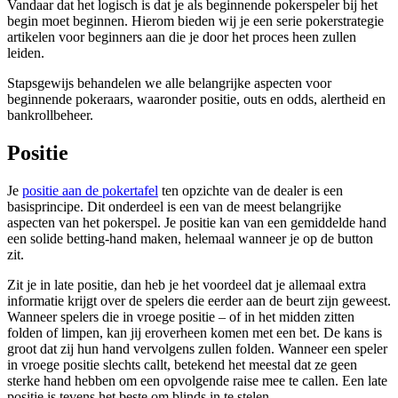
Vandaar dat het logisch is dat je als beginnende pokerspeler bij het
begin moet beginnen. Hierom bieden wij je een serie pokerstrategie
artikelen voor beginners aan die je door het proces heen zullen
leiden.
Stapsgewijs behandelen we alle belangrijke aspecten voor
beginnende pokeraars, waaronder positie, outs en odds, alertheid en
bankrollbeheer.
Positie
Je
positie aan de pokertafel
ten opzichte van de dealer is een
basisprincipe. Dit onderdeel is een van de meest belangrijke
aspecten van het pokerspel. Je positie kan van een gemiddelde hand
een solide betting-hand maken, helemaal wanneer je op de button
zit.
Zit je in late positie, dan heb je het voordeel dat je allemaal extra
informatie krijgt over de spelers die eerder aan de beurt zijn geweest.
Wanneer spelers die in vroege positie – of in het midden zitten
folden of limpen, kan jij eroverheen komen met een bet. De kans is
groot dat zij hun hand vervolgens zullen folden. Wanneer een speler
in vroege positie slechts callt, betekend het meestal dat ze geen
sterke hand hebben om een opvolgende raise mee te callen. Een late
positie is tevens het beste om blinds in te stelen.